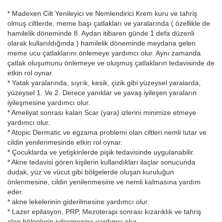
* Madexen Cilt Yenileyici ve Nemlendirici Krem kuru ve tahriş
olmuş ciltlerde, meme başı çatlakları ve yaralarında ( özellikle de
hamilelik döneminde 8. Aydan itibaren günde 1 defa düzenli
olarak kullanıldığında ) hamilelik döneminde meydana gelen
meme ucu çatlaklarını önlemeye yardımcı olur. Aynı zamanda
çatlak oluşumunu önlemeye ve oluşmuş çatlakların tedavisinde de
etkin rol oynar.
* Yatak yaralarında, sıyrık, kesik, çizik gibi yüzeysel yaralarda,
yüzeysel 1. Ve 2. Derece yanıklar ve yavaş iyileşen yaraların
iyileşmesine yardımcı olur.
* Ameliyat sonrası kalan Scar (yara) izlerini minimize etmeye
yardımcı olur.
* Atopic Dermatic ve egzama problemi olan ciltleri nemli tutar ve
cildin yenilenmesinde etkin rol oynar.
* Çocuklarda ve yetişkinlerde pişik tedavisinde uygulanabilir.
* Akne tedavisi gören kişilerin kullandıkları ilaçlar sonucunda
dudak, yüz ve vücut gibi bölgelerde oluşan kuruluğun
önlenmesine, cildin yenilenmesine ve nemli kalmasına yardım
eder.
* akne lekelerinin giderilmesine yardımcı olur.
* Lazer epilasyon, PRP, Mezoterapi sonrası kızarıklık ve tahriş
olan bölgelerin iyileşmesine yardımcı olur.